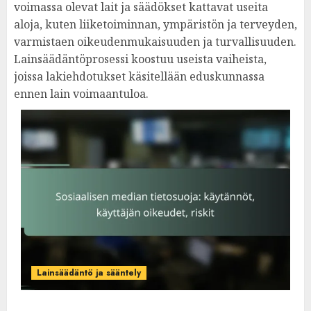
voimassa olevat lait ja säädökset kattavat useita
aloja, kuten liiketoiminnan, ympäristön ja terveyden,
varmistaen oikeudenmukaisuuden ja turvallisuuden.
Lainsäädäntöprosessi koostuu useista vaiheista,
joissa lakiehdotukset käsitellään eduskunnassa
ennen lain voimaantuloa.
Lainsäädäntö ja sääntely