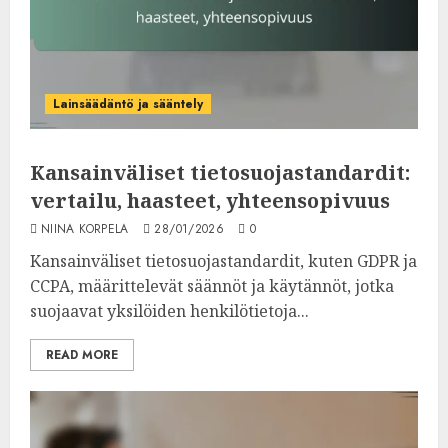
Lainsäädäntö ja sääntely
Kansainväliset tietosuojastandardit:
vertailu, haasteet, yhteensopivuus
NIINA KORPELA
28/01/2026
0
Kansainväliset tietosuojastandardit, kuten GDPR ja
CCPA, määrittelevät säännöt ja käytännöt, jotka
suojaavat yksilöiden henkilötietoja...
READ MORE