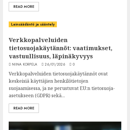
READ MORE
Lainsäädäntö ja sääntely
Verkkopalveluiden
tietosuojakäytännöt: vaatimukset,
vastuullisuus, läpinäkyvyys
NIINA KORPELA
26/01/2026
0
Verkkopalveluiden tietosuojakäytännöt ovat
keskeisiä käyttäjien henkilötietojen
suojaamisessa, ja ne perustuvat EU:n tietosuoja-
asetukseen (GDPR) sekä...
READ MORE