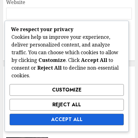
Website
Save my name, email, and website in this
We respect your privacy
browser for the next time I comment.
Cookies help us improve your experience,
deliver personalized content, and analyze
traffic. You can choose which cookies to allow
by clicking
Customize
. Click
Accept All
to
consent or
Reject All
to decline non-essential
RELATED NEWS
cookies.
CUSTOMIZE
Parhaat käytännöt
REJECT ALL
Henkilötietojen Minimointi:
Käytännöt, Toteutus, Hyödyt
ACCEPT ALL
13/02/2026
0