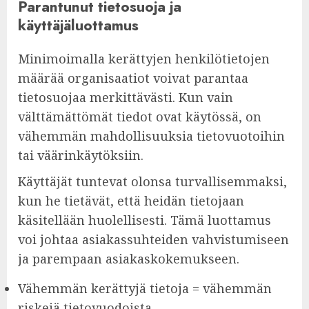
Parantunut tietosuoja ja
käyttäjäluottamus
Minimoimalla kerättyjen henkilötietojen
määrää organisaatiot voivat parantaa
tietosuojaa merkittävästi. Kun vain
välttämättömät tiedot ovat käytössä, on
vähemmän mahdollisuuksia tietovuotoihin
tai väärinkäytöksiin.
Käyttäjät tuntevat olonsa turvallisemmaksi,
kun he tietävät, että heidän tietojaan
käsitellään huolellisesti. Tämä luottamus
voi johtaa asiakassuhteiden vahvistumiseen
ja parempaan asiakaskokemukseen.
Vähemmän kerättyjä tietoja = vähemmän
riskejä tietovuodoista.