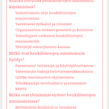
Kuinka toteuttaa henkilötietojen minimointi
käytännössä?
Vaiheittainen ohje henkilötietojen
minimointiin
Tarvittavat työkalut ja resurssit
Organisaation sisäiset prosessit ja koulutus
Teknologiset ratkaisut henkilötietojen
minimointiin
Yhteistyö sidosryhmien kanssa
Mitkä ovat henkilötietojen minimoinnin
hyödyt?
Parantunut tietosuoja ja käyttäjäluottamus
Vähemmän riskejä tietoturvaloukkauksista
GDPRn vaatimusten täyttäminen
Tehokkaampi tietohallinta ja resurssien
käyttö
Mitkä ovat yleisimmät virheet henkilötietojen
minimoinnissa?
Riittämätön koulutus ja tietoisuus