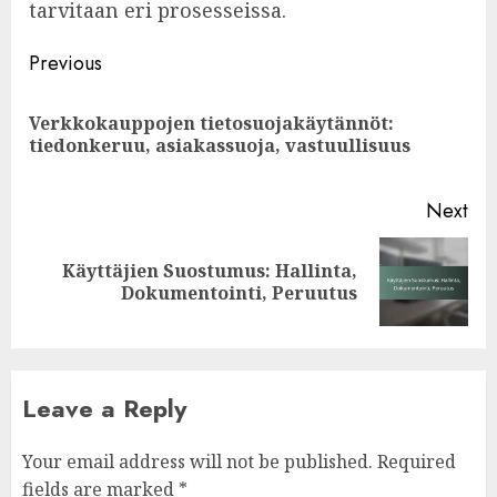
tarvitaan eri prosesseissa.
Post
Previous
navigation
Verkkokauppojen tietosuojakäytännöt:
Pre
tiedonkeruu, asiakassuoja, vastuullisuus
pos
Next
Käyttäjien Suostumus: Hallinta,
Next
Dokumentointi, Peruutus
post:
Leave a Reply
Your email address will not be published.
Required
fields are marked
*