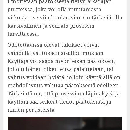
ilmoitetaan päätöksestä tietyn aikarajan
puitteissa, joka voi olla muutamasta
viikosta useisiin kuukausiin. On tärkeää olla
kärsivällinen ja seurata prosessia
tarvittaessa.
Odotettavissa olevat tulokset voivat
vaihdella valituksen sisällön mukaan.
Käyttäjä voi saada myönteisen päätöksen,
jolloin hänen oikeutensa palautetaan, tai
valitus voidaan hylätä, jolloin käyttäjällä on
mahdollisuus valittaa päätöksestä edelleen.
Tärkeintä on, että prosessi on läpinäkyvä ja
käyttäjä saa selkeät tiedot päätöksistä ja
niiden perusteista.