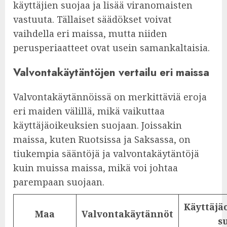
käyttäjien suojaa ja lisää viranomaisten
vastuuta. Tällaiset säädökset voivat
vaihdella eri maissa, mutta niiden
perusperiaatteet ovat usein samankaltaisia.
Valvontakäytäntöjen vertailu eri maissa
Valvontakäytännöissä on merkittäviä eroja
eri maiden välillä, mikä vaikuttaa
käyttäjäoikeuksien suojaan. Joissakin
maissa, kuten Ruotsissa ja Saksassa, on
tiukempia sääntöjä ja valvontakäytäntöjä
kuin muissa maissa, mikä voi johtaa
parempaan suojaan.
Käyttäjä
Maa
Valvontakäytännöt
s