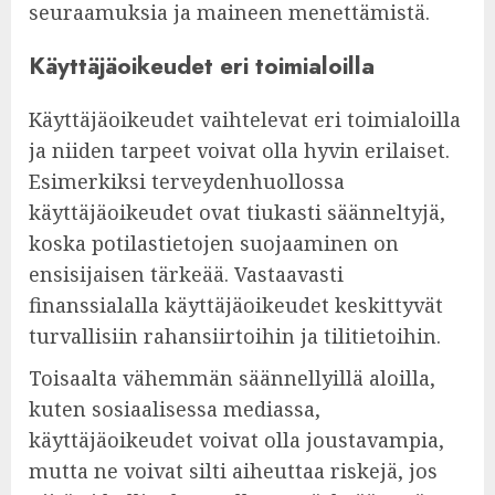
seuraamuksia ja maineen menettämistä.
Käyttäjäoikeudet eri toimialoilla
Käyttäjäoikeudet vaihtelevat eri toimialoilla
ja niiden tarpeet voivat olla hyvin erilaiset.
Esimerkiksi terveydenhuollossa
käyttäjäoikeudet ovat tiukasti säänneltyjä,
koska potilastietojen suojaaminen on
ensisijaisen tärkeää. Vastaavasti
finanssialalla käyttäjäoikeudet keskittyvät
turvallisiin rahansiirtoihin ja tilitietoihin.
Toisaalta vähemmän säännellyillä aloilla,
kuten sosiaalisessa mediassa,
käyttäjäoikeudet voivat olla joustavampia,
mutta ne voivat silti aiheuttaa riskejä, jos