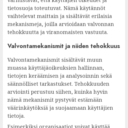
tietosuoja toteutuvat. Nämä käytännöt
vaihtelevat maittain ja sisältävät erilaisia
mekanismeja, joilla arvioidaan valvonnan
tehokkuutta ja viranomaisten vastuuta.
Valvontamekanismit ja niiden tehokkuus
Valvontamekanismit sisältävät muun
muassa käyttäjäoikeuksien hallinnan,
tietojen keräämisen ja analysoinnin sekä
säännölliset tarkastukset. Tehokkuuden
arviointi perustuu siihen, kuinka hyvin
nämä mekanismit pystyvät estämään
väärinkäytöksiä ja suojaamaan käyttäjien
tietoja.
Esimerkiksi organisaatiot voivat käyttää