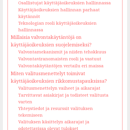
Osallistujat käyttäjäoikeuksien hallinnassa
Käyttäjäoikeuksien hallinnan parhaat
käytännöt
Teknologian rooli käyttäjäoikeuksien
hallinnassa
Millaisia valvontakäytäntöjä on
käyttäjäoikeuksien suojelemiseksi?
Valvontamekanismit ja niiden tehokkuus
Valvontaviranomaisten rooli ja vastuut
Valvontakäytäntöjen vertailu eri maissa
Miten valitusmenettelyt toimivat
käyttäjäoikeuksien rikkomustapauksissa?
Valitusmenettelyn vaiheet ja aikarajat
Tarvittavat asiakirjat ja todisteet valitusta
varten
Yhteystiedot ja resurssit valituksen
tekemiseen
Valituksen käsittelyn aikarajat ja
odotettavissa olevat tulokset