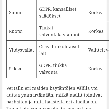
GDPR, kansalliset
Suomi
Korkea
säädökset
Tiukat
Ruotsi
Korkea
valvontakäytännöt
Osavaltiokohtaiset
Yhdysvallat
Vaihtelev
lait
GDPR, tiukka
Saksa
Korkea
valvonta
Vertailu eri maiden käytäntöjen välillä voi
auttaa ymmärtämään, mitkä mallit toimivat
parhaiten ja mitä haasteita eri alueilla on.
Tämä tieto voi myös ohjata lainsäätäjiä