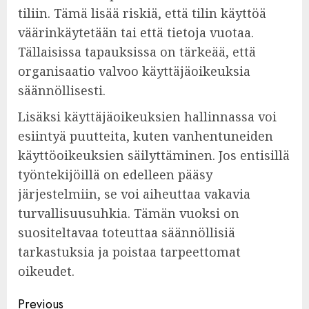
tiliin. Tämä lisää riskiä, että tilin käyttöä
väärinkäytetään tai että tietoja vuotaa.
Tällaisissa tapauksissa on tärkeää, että
organisaatio valvoo käyttäjäoikeuksia
säännöllisesti.
Lisäksi käyttäjäoikeuksien hallinnassa voi
esiintyä puutteita, kuten vanhentuneiden
käyttöoikeuksien säilyttäminen. Jos entisillä
työntekijöillä on edelleen pääsy
järjestelmiin, se voi aiheuttaa vakavia
turvallisuusuhkia. Tämän vuoksi on
suositeltavaa toteuttaa säännöllisiä
tarkastuksia ja poistaa tarpeettomat
oikeudet.
Post
Previous