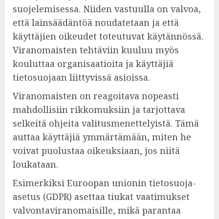
suojelemisessa. Niiden vastuulla on valvoa,
että lainsäädäntöä noudatetaan ja että
käyttäjien oikeudet toteutuvat käytännössä.
Viranomaisten tehtäviin kuuluu myös
kouluttaa organisaatioita ja käyttäjiä
tietosuojaan liittyvissä asioissa.
Viranomaisten on reagoitava nopeasti
mahdollisiin rikkomuksiin ja tarjottava
selkeitä ohjeita valitusmenettelyistä. Tämä
auttaa käyttäjiä ymmärtämään, miten he
voivat puolustaa oikeuksiaan, jos niitä
loukataan.
Esimerkiksi Euroopan unionin tietosuoja-
asetus (GDPR) asettaa tiukat vaatimukset
valvontaviranomaisille, mikä parantaa