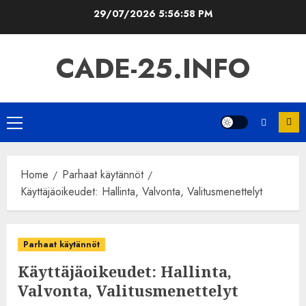
Skip
29/07/2026
5:56:59 PM
to
content
CADE-25.INFO
Primary
Menu
Home
Parhaat käytännöt
Käyttäjäoikeudet: Hallinta, Valvonta, Valitusmenettelyt
Parhaat käytännöt
Käyttäjäoikeudet: Hallinta,
Valvonta, Valitusmenettelyt