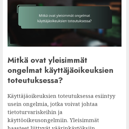
Mitkä ovat yleisimmät
ongelmat käyttäjäoikeuksien
toteutuksessa?
Käyttäjäoikeuksien toteutuksessa esiintyy
usein ongelmia, jotka voivat johtaa
tietoturvariskeihin ja
käyttöoikeusongelmiin. Yleisimmät
haasteet liittyvät väärinkäytöksiin,