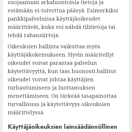
suojaamaan arkaluontoisia tietoja ja
estämään ei-toivottua pääsyä. Esimerkiksi
pankkipalveluissa käyttäjäoikeudet
määrittävät, kuka voi nähdä tilitietoja tai
tehdä rahansiirtoja.
Oikeuksien hallinta vaikuttaa myös
käyttäjäkokemukseen. Hyvin määritellyt
oikeudet voivat parantaa palvelun
käytettävyyttä, kun taas huonosti hallitut
oikeudet voivat johtaa käyttäjien
turhautumiseen ja luottamuksen
menettämiseen. On tärkeää tasapainottaa
turvallisuus ja käytettävyys oikeuksien
määrittelyssä.
Käyttäjäoikeuksien lainsäädännöllinen