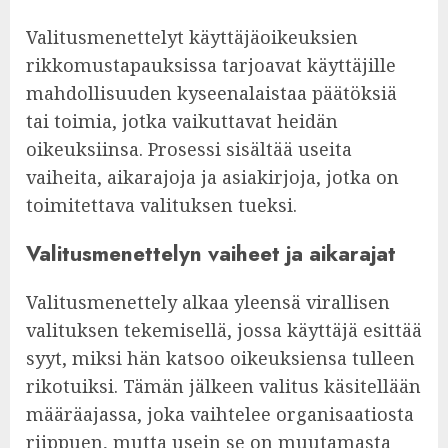
Valitusmenettelyt käyttäjäoikeuksien
rikkomustapauksissa tarjoavat käyttäjille
mahdollisuuden kyseenalaistaa päätöksiä
tai toimia, jotka vaikuttavat heidän
oikeuksiinsa. Prosessi sisältää useita
vaiheita, aikarajoja ja asiakirjoja, jotka on
toimitettava valituksen tueksi.
Valitusmenettelyn vaiheet ja aikarajat
Valitusmenettely alkaa yleensä virallisen
valituksen tekemisellä, jossa käyttäjä esittää
syyt, miksi hän katsoo oikeuksiensa tulleen
rikotuiksi. Tämän jälkeen valitus käsitellään
määräajassa, joka vaihtelee organisaatiosta
riippuen, mutta usein se on muutamasta