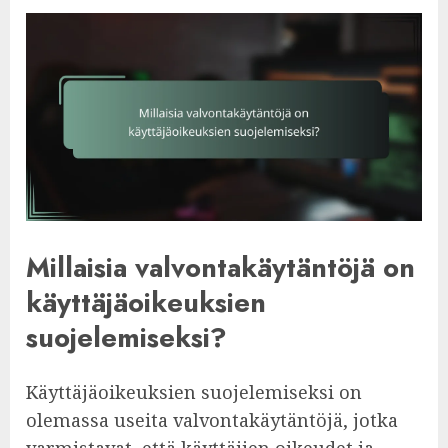
Millaisia valvontakäytäntöjä on
käyttäjäoikeuksien
suojelemiseksi?
Käyttäjäoikeuksien suojelemiseksi on
olemassa useita valvontakäytäntöjä, jotka
varmistavat, että käyttäjien oikeudet ja