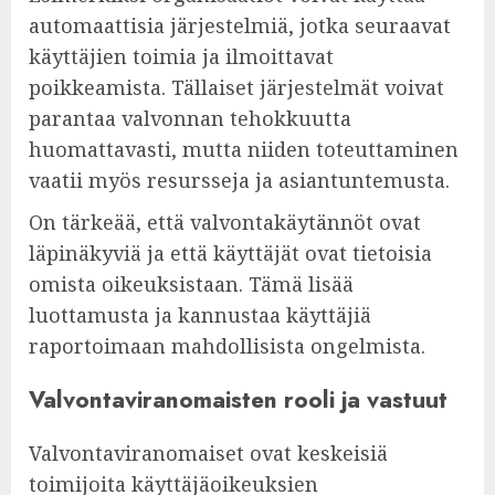
automaattisia järjestelmiä, jotka seuraavat
käyttäjien toimia ja ilmoittavat
poikkeamista. Tällaiset järjestelmät voivat
parantaa valvonnan tehokkuutta
huomattavasti, mutta niiden toteuttaminen
vaatii myös resursseja ja asiantuntemusta.
On tärkeää, että valvontakäytännöt ovat
läpinäkyviä ja että käyttäjät ovat tietoisia
omista oikeuksistaan. Tämä lisää
luottamusta ja kannustaa käyttäjiä
raportoimaan mahdollisista ongelmista.
Valvontaviranomaisten rooli ja vastuut
Valvontaviranomaiset ovat keskeisiä
toimijoita käyttäjäoikeuksien