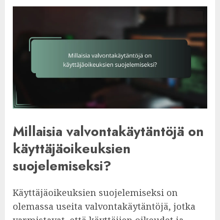
Millaisia valvontakäytäntöjä on
käyttäjäoikeuksien
suojelemiseksi?
Käyttäjäoikeuksien suojelemiseksi on
olemassa useita valvontakäytäntöjä, jotka
varmistavat, että käyttäjien oikeudet ja