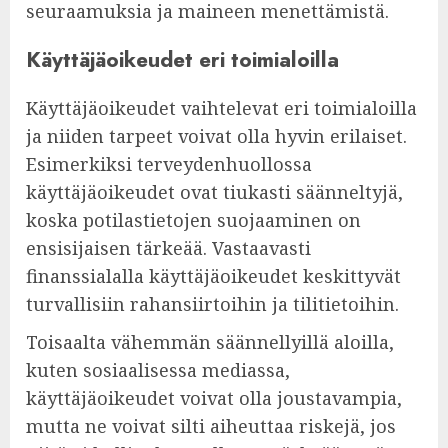
seuraamuksia ja maineen menettämistä.
Käyttäjäoikeudet eri toimialoilla
Käyttäjäoikeudet vaihtelevat eri toimialoilla
ja niiden tarpeet voivat olla hyvin erilaiset.
Esimerkiksi terveydenhuollossa
käyttäjäoikeudet ovat tiukasti säänneltyjä,
koska potilastietojen suojaaminen on
ensisijaisen tärkeää. Vastaavasti
finanssialalla käyttäjäoikeudet keskittyvät
turvallisiin rahansiirtoihin ja tilitietoihin.
Toisaalta vähemmän säännellyillä aloilla,
kuten sosiaalisessa mediassa,
käyttäjäoikeudet voivat olla joustavampia,
mutta ne voivat silti aiheuttaa riskejä, jos