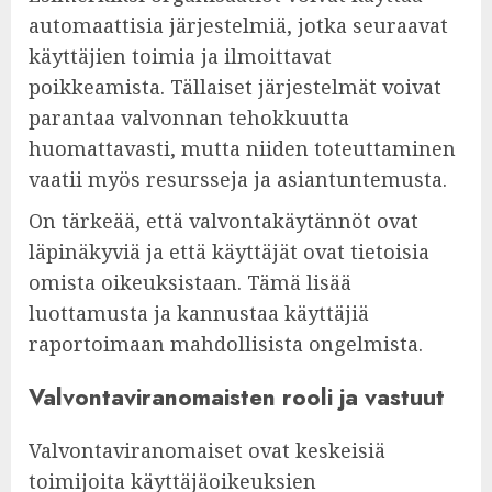
automaattisia järjestelmiä, jotka seuraavat
käyttäjien toimia ja ilmoittavat
poikkeamista. Tällaiset järjestelmät voivat
parantaa valvonnan tehokkuutta
huomattavasti, mutta niiden toteuttaminen
vaatii myös resursseja ja asiantuntemusta.
On tärkeää, että valvontakäytännöt ovat
läpinäkyviä ja että käyttäjät ovat tietoisia
omista oikeuksistaan. Tämä lisää
luottamusta ja kannustaa käyttäjiä
raportoimaan mahdollisista ongelmista.
Valvontaviranomaisten rooli ja vastuut
Valvontaviranomaiset ovat keskeisiä
toimijoita käyttäjäoikeuksien