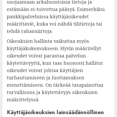
suojaamaan arkaluontoisia tietoja ja
estämään ei-toivottua pääsyä. Esimerkiksi
pankkipalveluissa käyttäjäoikeudet
määrittävät, kuka voi nähdä tilitietoja tai
tehdä rahansiirtoja.
Oikeuksien hallinta vaikuttaa myös
käyttäjäkokemukseen. Hyvin määritellyt
oikeudet voivat parantaa palvelun
käytettävyyttä, kun taas huonosti hallitut
oikeudet voivat johtaa käyttäjien
turhautumiseen ja luottamuksen
menettämiseen. On tärkeää tasapainottaa
turvallisuus ja käytettävyys oikeuksien
määrittelyssä.
Käyttäjäoikeuksien lainsäädännöllinen