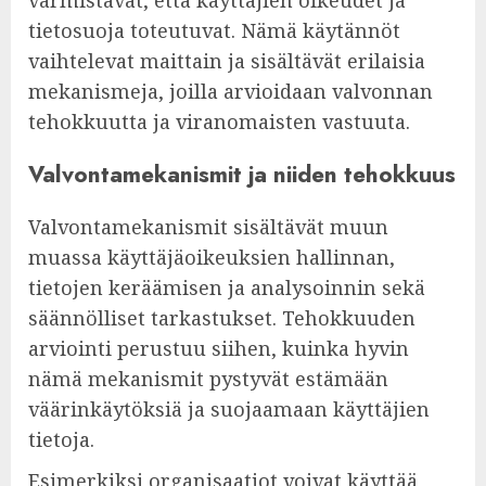
tietosuoja toteutuvat. Nämä käytännöt
vaihtelevat maittain ja sisältävät erilaisia
mekanismeja, joilla arvioidaan valvonnan
tehokkuutta ja viranomaisten vastuuta.
Valvontamekanismit ja niiden tehokkuus
Valvontamekanismit sisältävät muun
muassa käyttäjäoikeuksien hallinnan,
tietojen keräämisen ja analysoinnin sekä
säännölliset tarkastukset. Tehokkuuden
arviointi perustuu siihen, kuinka hyvin
nämä mekanismit pystyvät estämään
väärinkäytöksiä ja suojaamaan käyttäjien
tietoja.
Esimerkiksi organisaatiot voivat käyttää