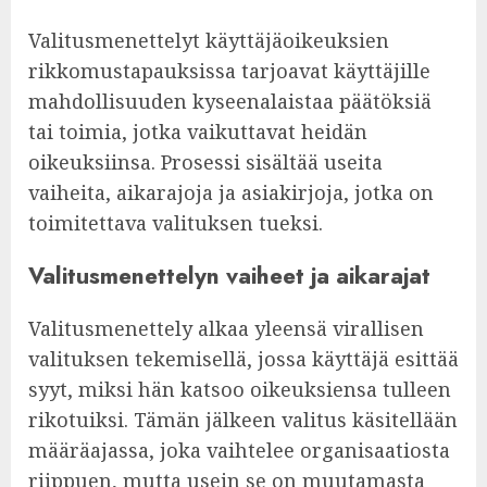
Valitusmenettelyt käyttäjäoikeuksien
rikkomustapauksissa tarjoavat käyttäjille
mahdollisuuden kyseenalaistaa päätöksiä
tai toimia, jotka vaikuttavat heidän
oikeuksiinsa. Prosessi sisältää useita
vaiheita, aikarajoja ja asiakirjoja, jotka on
toimitettava valituksen tueksi.
Valitusmenettelyn vaiheet ja aikarajat
Valitusmenettely alkaa yleensä virallisen
valituksen tekemisellä, jossa käyttäjä esittää
syyt, miksi hän katsoo oikeuksiensa tulleen
rikotuiksi. Tämän jälkeen valitus käsitellään
määräajassa, joka vaihtelee organisaatiosta
riippuen, mutta usein se on muutamasta