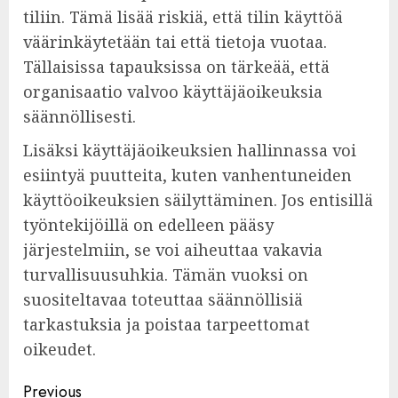
tiliin. Tämä lisää riskiä, että tilin käyttöä
väärinkäytetään tai että tietoja vuotaa.
Tällaisissa tapauksissa on tärkeää, että
organisaatio valvoo käyttäjäoikeuksia
säännöllisesti.
Lisäksi käyttäjäoikeuksien hallinnassa voi
esiintyä puutteita, kuten vanhentuneiden
käyttöoikeuksien säilyttäminen. Jos entisillä
työntekijöillä on edelleen pääsy
järjestelmiin, se voi aiheuttaa vakavia
turvallisuusuhkia. Tämän vuoksi on
suositeltavaa toteuttaa säännöllisiä
tarkastuksia ja poistaa tarpeettomat
oikeudet.
Post
Previous