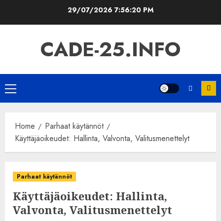
Skip
29/07/2026
7:56:21 PM
to
content
CADE-25.INFO
Primary
Menu
Home
Parhaat käytännöt
Käyttäjäoikeudet: Hallinta, Valvonta, Valitusmenettelyt
Parhaat käytännöt
Käyttäjäoikeudet: Hallinta,
Valvonta, Valitusmenettelyt