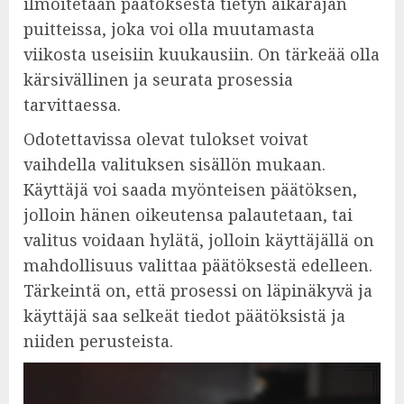
ilmoitetaan päätöksestä tietyn aikarajan
puitteissa, joka voi olla muutamasta
viikosta useisiin kuukausiin. On tärkeää olla
kärsivällinen ja seurata prosessia
tarvittaessa.
Odotettavissa olevat tulokset voivat
vaihdella valituksen sisällön mukaan.
Käyttäjä voi saada myönteisen päätöksen,
jolloin hänen oikeutensa palautetaan, tai
valitus voidaan hylätä, jolloin käyttäjällä on
mahdollisuus valittaa päätöksestä edelleen.
Tärkeintä on, että prosessi on läpinäkyvä ja
käyttäjä saa selkeät tiedot päätöksistä ja
niiden perusteista.