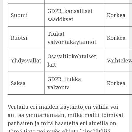
GDPR, kansalliset
Suomi
Korkea
säädökset
Tiukat
Ruotsi
Korkea
valvontakäytännöt
Osavaltiokohtaiset
Yhdysvallat
Vaihtelev
lait
GDPR, tiukka
Saksa
Korkea
valvonta
Vertailu eri maiden käytäntöjen välillä voi
auttaa ymmärtämään, mitkä mallit toimivat
parhaiten ja mitä haasteita eri alueilla on.
Tämä tieto voi myös ohjata lainsäätäjiä