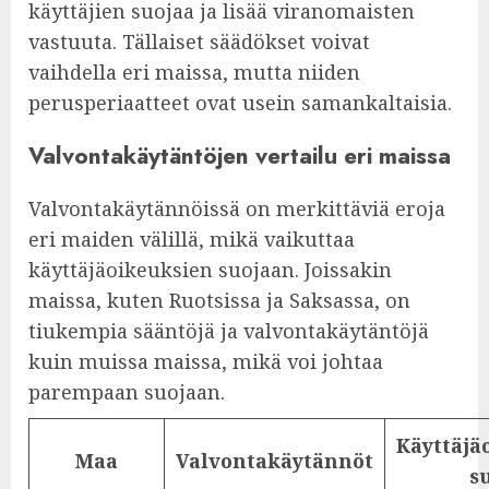
käyttäjien suojaa ja lisää viranomaisten
vastuuta. Tällaiset säädökset voivat
vaihdella eri maissa, mutta niiden
perusperiaatteet ovat usein samankaltaisia.
Valvontakäytäntöjen vertailu eri maissa
Valvontakäytännöissä on merkittäviä eroja
eri maiden välillä, mikä vaikuttaa
käyttäjäoikeuksien suojaan. Joissakin
maissa, kuten Ruotsissa ja Saksassa, on
tiukempia sääntöjä ja valvontakäytäntöjä
kuin muissa maissa, mikä voi johtaa
parempaan suojaan.
Käyttäjä
Maa
Valvontakäytännöt
s