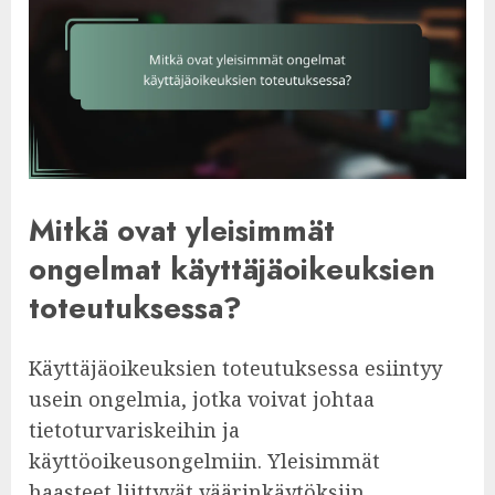
Mitkä ovat yleisimmät
ongelmat käyttäjäoikeuksien
toteutuksessa?
Käyttäjäoikeuksien toteutuksessa esiintyy
usein ongelmia, jotka voivat johtaa
tietoturvariskeihin ja
käyttöoikeusongelmiin. Yleisimmät
haasteet liittyvät väärinkäytöksiin,