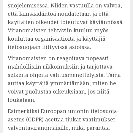
suojelemisessa. Niiden vastuulla on valvoa,
että lainsäädäntöä noudatetaan ja että
käyttäjien oikeudet toteutuvat käytännössä.
Viranomaisten tehtäviin kuuluu myös
kouluttaa organisaatioita ja käyttäjiä
tietosuojaan liittyvissä asioissa.
Viranomaisten on reagoitava nopeasti
mahdollisiin rikkomuksiin ja tarjottava
selkeitä ohjeita valitusmenettelyistä. Tämä
auttaa käyttäjiä ymmärtämään, miten he
voivat puolustaa oikeuksiaan, jos niitä
loukataan.
Esimerkiksi Euroopan unionin tietosuoja-
asetus (GDPR) asettaa tiukat vaatimukset
valvontaviranomaisille, mikä parantaa