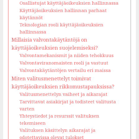
Osallistujat käyttäjäoikeuksien hallinnassa
Käyttäjäoikeuksien hallinnan parhaat
käytännöt
Teknologian rooli käyttäjäoikeuksien
hallinnassa
Millaisia valvontakäytäntöjä on
käyttäjäoikeuksien suojelemiseksi?
Valvontamekanismit ja niiden tehokkuus
Valvontaviranomaisten rooli ja vastuut
Valvontakäytäntöjen vertailu eri maissa
Miten valitusmenettelyt toimivat
käyttäjäoikeuksien rikkomustapauksissa?
Valitusmenettelyn vaiheet ja aikarajat
Tarvittavat asiakirjat ja todisteet valitusta
varten
Yhteystiedot ja resurssit valituksen
tekemiseen
Valituksen käsittelyn aikarajat ja
odotettavissa olevat tulokset