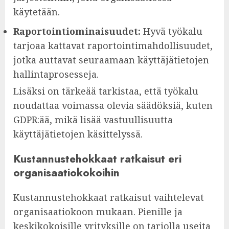
käytetään.
Raportointiominaisuudet:
Hyvä työkalu
tarjoaa kattavat raportointimahdollisuudet,
jotka auttavat seuraamaan käyttäjätietojen
hallintaprosesseja.
Lisäksi on tärkeää tarkistaa, että työkalu
noudattaa voimassa olevia säädöksiä, kuten
GDPR:ää, mikä lisää vastuullisuutta
käyttäjätietojen käsittelyssä.
Kustannustehokkaat ratkaisut eri
organisaatiokokoihin
Kustannustehokkaat ratkaisut vaihtelevat
organisaatiokoon mukaan. Pienille ja
keskikokoisille yrityksille on tarjolla useita