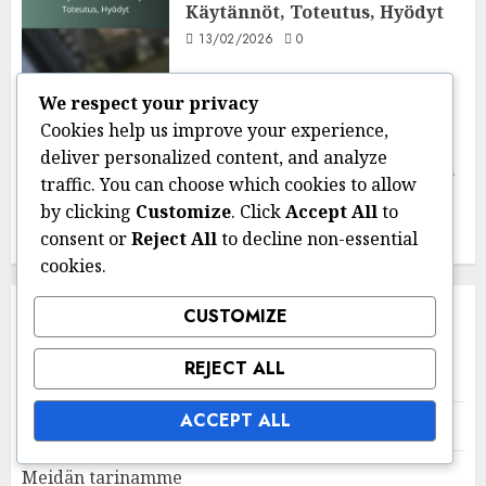
Käytännöt, Toteutus, Hyödyt
13/02/2026
0
We respect your privacy
Parhaat käytännöt
Cookies help us improve your experience,
Tietosuojapolitiikan
deliver personalized content, and analyze
Laatiminen: Rakenne, Sisältö,
traffic. You can choose which cookies to allow
Viestintä
by clicking
Customize
. Click
Accept All
to
12/02/2026
0
consent or
Reject All
to decline non-essential
cookies.
CUSTOMIZE
LINKIT
REJECT ALL
Ota yhteyttä meihin
ACCEPT ALL
Sisältö
Meidän tarinamme