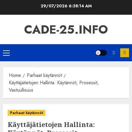
Skip
29/07/2026
6:38:15 AM
to
content
CADE-25.INFO
Primary
Menu
Home
Parhaat käytännöt
Käyttäjätietojen Hallinta: Käytännöt, Prosessit,
Vastuullisuus
Parhaat käytännöt
Käyttäjätietojen Hallinta: