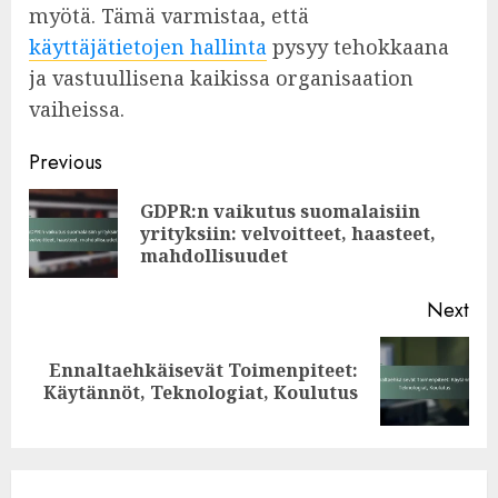
myötä. Tämä varmistaa, että
käyttäjätietojen hallinta
pysyy tehokkaana
ja vastuullisena kaikissa organisaation
vaiheissa.
Post
Previous
navigation
GDPR:n vaikutus suomalaisiin
Pre
yrityksiin: velvoitteet, haasteet,
pos
mahdollisuudet
Next
Ennaltaehkäisevät Toimenpiteet:
Next
Käytännöt, Teknologiat, Koulutus
post: