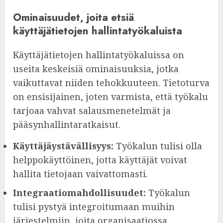
Ominaisuudet, joita etsiä
käyttäjätietojen hallintatyökaluista
Käyttäjätietojen hallintatyökaluissa on
useita keskeisiä ominaisuuksia, jotka
vaikuttavat niiden tehokkuuteen. Tietoturva
on ensisijainen, joten varmista, että työkalu
tarjoaa vahvat salausmenetelmät ja
pääsynhallintaratkaisut.
Käyttäjäystävällisyys:
Työkalun tulisi olla
helppokäyttöinen, jotta käyttäjät voivat
hallita tietojaan vaivattomasti.
Integraatiomahdollisuudet:
Työkalun
tulisi pystyä integroitumaan muihin
järjestelmiin, joita organisaatiossa