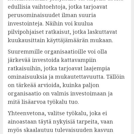
edullisia vaihtoehtoja, jotka tarjoavat
perusominaisuudet ilman suuria
investointeja. Näihin voi kuulua
pilvipohjaiset ratkaisut, jotka laskuttavat
kuukausittain käyttäjämäärän mukaan.
Suuremmille organisaatioille voi olla
järkevää investoida kattavampiin
ratkaisuihin, jotka tarjoavat laajempia
ominaisuuksia ja mukautettavuutta. Tällöin
on tärkeää arvioida, kuinka paljon
organisaatio on valmis investoimaan ja
mitä lisäarvoa työkalu tuo.
Yhteenvetona, valitse työkalu, joka ei
ainoastaan täytä nykyisiä tarpeita, vaan
myös skaalautuu tulevaisuuden kasvun