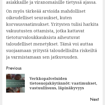
asiakkaille ja viranomaisille tietyssä ajassa.
On myös tärkeää arvioida mahdolliset
oikeudelliset seuraukset, kuten
korvausvaatimukset. Yritysten tulisi harkita
vakuutusten ottamista, jotka kattavat
tietoturvaloukkauksista aiheutuvat
taloudelliset menetykset. Tämä voi auttaa
suojaamaan yritystä taloudellisilta riskeiltä
ja varmistamaan sen jatkuvuuden.
Post
Previous
navigation
Verkkopalveluiden
Pre
tietosuojakäytännöt: vaatimukset,
pos
vastuullisuus, läpinäkyvyys
Next