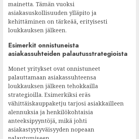
mainetta. Tämän vuoksi
asiakasuskollisuuden ylläpito ja
kehittäminen on tärkeää, erityisesti
loukkauksen jälkeen.
Esimerkit onnistuneista
asiakassuhteiden palautusstrategioista
Monet yritykset ovat onnistuneet
palauttamaan asiakassuhteensa
loukkauksen jälkeen tehokkailla
strategioilla. Esimerkiksi eräs
vähittäiskauppaketju tarjosi asiakkailleen
alennuksia ja henkilökohtaisia
anteeksipyyntöjä, mikä johti
asiakastyytyväisyyden nopeaan
palautumiseen.