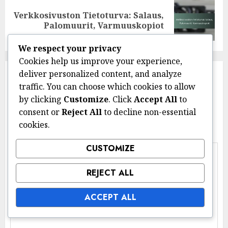
Verkkosivuston Tietoturva: Salaus,
Next
Palomuurit, Varmuuskopiot
post:
We respect your privacy
Cookies help us improve your experience,
deliver personalized content, and analyze
Leave a Reply
traffic. You can choose which cookies to allow
by clicking
Customize
. Click
Accept All
to
Your email address will not be published.
Required
consent or
Reject All
to decline non-essential
fields are marked
*
cookies.
Comment
*
CUSTOMIZE
REJECT ALL
ACCEPT ALL