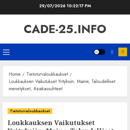
Skip
29/07/2026
10:22:18 PM
to
content
CADE-25.INFO
Primary
Menu
Home
Tietoturvaloukkaukset
Loukkauksen Vaikutukset Yrityksiin: Maine, Taloudelliset
menetykset, Asiakassuhteet
Tietoturvaloukkaukset
Loukkauksen Vaikutukset