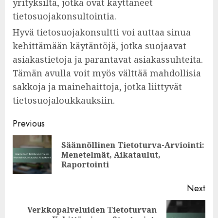
yrityksiltä, jotka ovat käyttäneet
tietosuojakonsultointia.
Hyvä tietosuojakonsultti voi auttaa sinua
kehittämään käytäntöjä, jotka suojaavat
asiakastietoja ja parantavat asiakassuhteita.
Tämän avulla voit myös välttää mahdollisia
sakkoja ja mainehaittoja, jotka liittyvät
tietosuojaloukkauksiin.
Post
Previous
navigation
Säännöllinen Tietoturva-Arviointi:
Pre
Menetelmät, Aikataulut,
pos
Raportointi
Next
Verkkopalveluiden Tietoturvan
Next