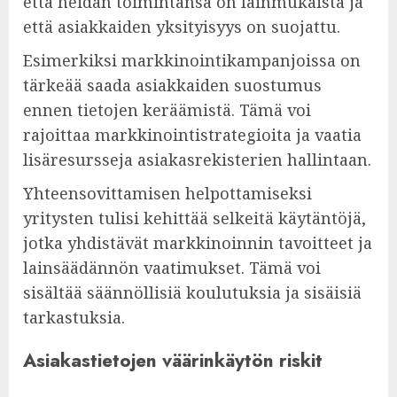
että heidän toimintansa on lainmukaista ja
että asiakkaiden yksityisyys on suojattu.
Esimerkiksi markkinointikampanjoissa on
tärkeää saada asiakkaiden suostumus
ennen tietojen keräämistä. Tämä voi
rajoittaa markkinointistrategioita ja vaatia
lisäresursseja asiakasrekisterien hallintaan.
Yhteensovittamisen helpottamiseksi
yritysten tulisi kehittää selkeitä käytäntöjä,
jotka yhdistävät markkinoinnin tavoitteet ja
lainsäädännön vaatimukset. Tämä voi
sisältää säännöllisiä koulutuksia ja sisäisiä
tarkastuksia.
Asiakastietojen väärinkäytön riskit