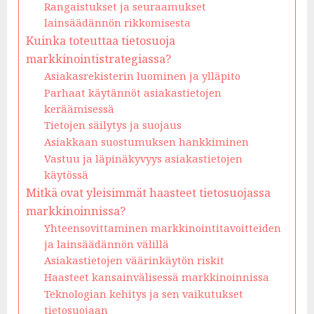
Rangaistukset ja seuraamukset
lainsäädännön rikkomisesta
Kuinka toteuttaa tietosuoja
markkinointistrategiassa?
Asiakasrekisterin luominen ja ylläpito
Parhaat käytännöt asiakastietojen
keräämisessä
Tietojen säilytys ja suojaus
Asiakkaan suostumuksen hankkiminen
Vastuu ja läpinäkyvyys asiakastietojen
käytössä
Mitkä ovat yleisimmät haasteet tietosuojassa
markkinoinnissa?
Yhteensovittaminen markkinointitavoitteiden
ja lainsäädännön välillä
Asiakastietojen väärinkäytön riskit
Haasteet kansainvälisessä markkinoinnissa
Teknologian kehitys ja sen vaikutukset
tietosuojaan