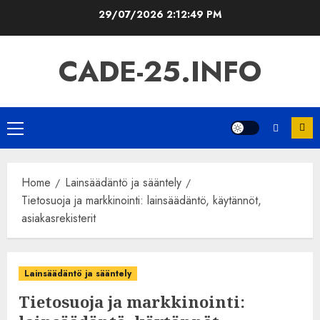
Skip
29/07/2026
2:12:51 PM
to
content
CADE-25.INFO
Primary
Menu
Home
Lainsäädäntö ja sääntely
Tietosuoja ja markkinointi: lainsäädäntö, käytännöt,
asiakasrekisterit
Lainsäädäntö ja sääntely
Tietosuoja ja markkinointi: