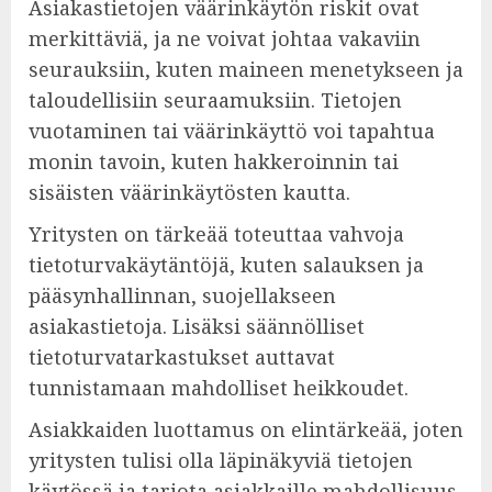
Asiakastietojen väärinkäytön riskit ovat
merkittäviä, ja ne voivat johtaa vakaviin
seurauksiin, kuten maineen menetykseen ja
taloudellisiin seuraamuksiin. Tietojen
vuotaminen tai väärinkäyttö voi tapahtua
monin tavoin, kuten hakkeroinnin tai
sisäisten väärinkäytösten kautta.
Yritysten on tärkeää toteuttaa vahvoja
tietoturvakäytäntöjä, kuten salauksen ja
pääsynhallinnan, suojellakseen
asiakastietoja. Lisäksi säännölliset
tietoturvatarkastukset auttavat
tunnistamaan mahdolliset heikkoudet.
Asiakkaiden luottamus on elintärkeää, joten
yritysten tulisi olla läpinäkyviä tietojen
käytössä ja tarjota asiakkaille mahdollisuus