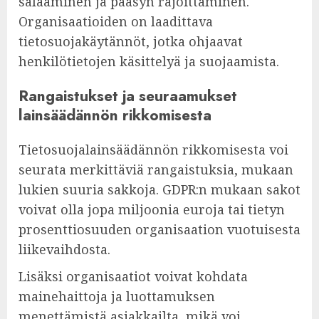
salaaminen ja pääsyn rajoittaminen.
Organisaatioiden on laadittava
tietosuojakäytännöt, jotka ohjaavat
henkilötietojen käsittelyä ja suojaamista.
Rangaistukset ja seuraamukset
lainsäädännön rikkomisesta
Tietosuojalainsäädännön rikkomisesta voi
seurata merkittäviä rangaistuksia, mukaan
lukien suuria sakkoja. GDPR:n mukaan sakot
voivat olla jopa miljoonia euroja tai tietyn
prosenttiosuuden organisaation vuotuisesta
liikevaihdosta.
Lisäksi organisaatiot voivat kohdata
mainehaittoja ja luottamuksen
menettämistä asiakkailta, mikä voi