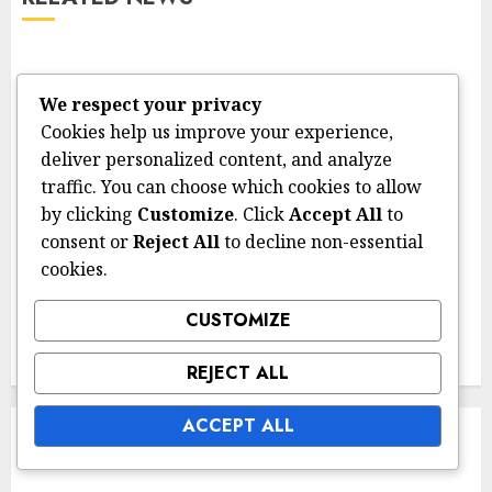
Lainsäädäntö ja sääntely
We respect your privacy
Verkkokauppojen tietosuojakäytännöt:
tiedonkeruu, asiakassuoja, vastuullisuus
Cookies help us improve your experience,
deliver personalized content, and analyze
12/02/2026
0
traffic. You can choose which cookies to allow
by clicking
Customize
. Click
Accept All
to
Lainsäädäntö ja sääntely
consent or
Reject All
to decline non-essential
Tietoturvaloukkaukset:
cookies.
ilmoitusvelvollisuus,
seuraukset, ennaltaehkäisy
CUSTOMIZE
12/02/2026
0
REJECT ALL
ACCEPT ALL
LINKIT