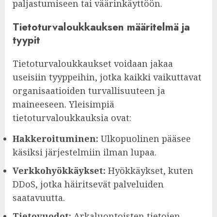
paljastumiseen tai väärinkäyttöön.
Tietoturvaloukkauksen määritelmä ja
tyypit
Tietoturvaloukkaukset voidaan jakaa
useisiin tyyppeihin, jotka kaikki vaikuttavat
organisaatioiden turvallisuuteen ja
maineeseen. Yleisimpiä
tietoturvaloukkauksia ovat:
Hakkeroituminen:
Ulkopuolinen pääsee
käsiksi järjestelmiin ilman lupaa.
Verkkohyökkäykset:
Hyökkäykset, kuten
DDoS, jotka häiritsevät palveluiden
saatavuutta.
Tietovuodot:
Arkaluontoisten tietojen