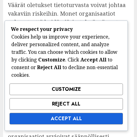
Väärät oletukset tietoturvasta voivat johtaa
vakaviin riskeihin. Monet organisaatiot
uskovat, että heidän järjestelmänsä ovat
We respect your privacy
immuuneja hyökkäyksille, mikä voi johtaa
Cookies help us improve your experience,
laiminlyöntiin ja puutteellisiin
deliver personalized content, and analyze
turvatoimiin. On tärkeää ymmärtää, että
traffic. You can choose which cookies to allow
uhkat kehittyvät jatkuvasti ja että jokainen
by clicking
Customize
. Click
Accept All
to
organisaatio on haavoittuvainen.
consent or
Reject All
to decline non-essential
cookies.
Yksi yleinen virhe on olettaa, että vain
suuret yritykset ovat kyberhyökkäysten
CUSTOMIZE
kohteena. Itse asiassa pienet ja
keskikokoiset yritykset ovat usein
REJECT ALL
houkuttelevia kohteita, koska niiden
ACCEPT ALL
tietoturvatoimet voivat olla heikompia.
Tämän vuoksi on tärkeää, että kaikki
organisaatiot arvioivat säännöllisesti