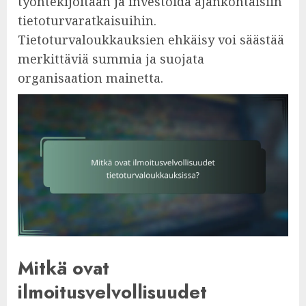
työntekijöitään ja investoida ajankohtaisiin
tietoturvaratkaisuihin.
Tietoturvaloukkauksien ehkäisy voi säästää
merkittäviä summia ja suojata
organisaation mainetta.
Mitkä ovat
ilmoitusvelvollisuudet