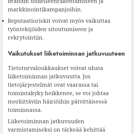
brändin uudelleenrakentamiseen ja
markkinointikampanjoihin.
Reputaatioriskit voivat myös vaikuttaa
työntekijöiden sitoutumiseen ja
rekrytointiin.
Vaikutukset liiketoiminnan jatkuvuuteen
Tietoturvaloukkaukset voivat uhata
liiketoiminnan jatkuvuutta. Jos
tietojärjestelmät ovat vaarassa tai
toimintakyky heikkenee, se voi johtaa
merkittäviin häiriöihin päivittäisessä
toiminnassa.
Liiketoiminnan jatkuvuuden
varmistamiseksi on tärkeää kehittää