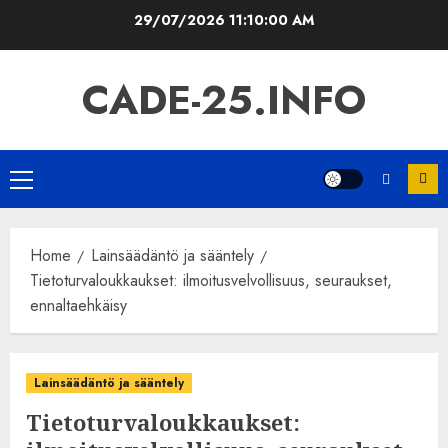
Skip
29/07/2026
11:10:01 AM
to
content
CADE-25.INFO
Primary
Menu
Home
Lainsäädäntö ja sääntely
Tietoturvaloukkaukset: ilmoitusvelvollisuus, seuraukset,
ennaltaehkäisy
Lainsäädäntö ja sääntely
Tietoturvaloukkaukset: